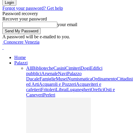
Forgot your password? Get help
Password recovery
Recover your password
your email
A password will be e-mailed to you.
Conoscere Venezia
Home
Palazzi
All
Biblioteche
Casini
Cimiteri
Dogi
Edifici
pubblici
Arsenale
Navi
Palazzo
Ducale
Famiglie
Musei
Numismatica
Ordinamento
Cittadini
ed Arti
Acquaroli e Pozzeri
Acquaviteri e
cafetieri
Fritoleri
Librai
Luganegheri
Orefici
Osti e
Caneveri
Perleri