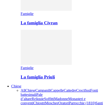
Famiglie
La famiglia Civran
Famiglie
La famiglia Priuli
Chiese
All
Chiese
Campanili
Cappelle
Cattedre
Crocifissi
Fonti
battesimali
Pale
d’altare
Reliquie
Soffitti
Madonne
Monasteri e
conventi
Chiostri
Moschee
Oratori
Parrocchie (1810)
Santi