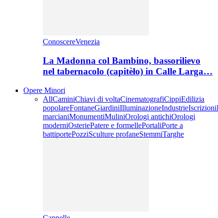
ConoscereVenezia
La Madonna col Bambino, bassorilievo
nel tabernacolo (capitèło) in Calle Larga…
Opere Minori
All
Camini
Chiavi di volta
Cinematografi
Cippi
Edilizia
popolare
Fontane
Giardini
Illuminazione
Industrie
Iscrizioni
marciani
Monumenti
Mulini
Orologi antichi
Orologi
moderni
Osterie
Patere e formelle
Portali
Porte a
battiporte
Pozzi
Sculture profane
Stemmi
Targhe
Cappelle