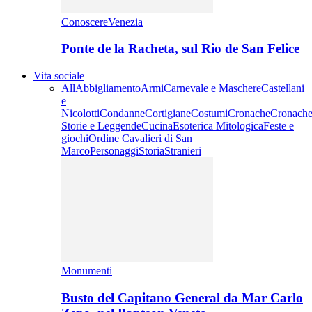
ConoscereVenezia
Ponte de la Racheta, sul Rio de San Felice
Vita sociale
All
Abbigliamento
Armi
Carnevale e Maschere
Castellani
e
Nicolotti
Condanne
Cortigiane
Costumi
Cronache
Cronache
Storie e Leggende
Cucina
Esoterica Mitologica
Feste e
giochi
Ordine Cavalieri di San
Marco
Personaggi
Storia
Stranieri
Monumenti
Busto del Capitano General da Mar Carlo