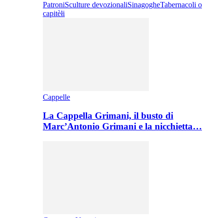
Patroni
Sculture devozionali
Sinagoghe
Tabernacoli o
capitèłi
Cappelle
La Cappella Grimani, il busto di
Marc’Antonio Grimani e la nicchietta…