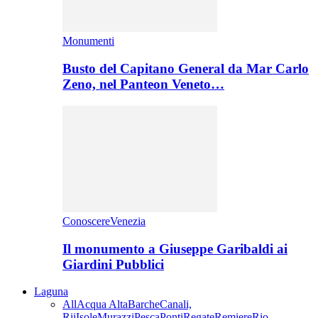
Monumenti
Busto del Capitano General da Mar Carlo
Zeno, nel Panteon Veneto…
ConoscereVenezia
Il monumento a Giuseppe Garibaldi ai
Giardini Pubblici
Laguna
All
Acqua Alta
Barche
Canali,
Rii
Isole
Murazzi
Pesca
Ponti
Regate
Remiere
Rio