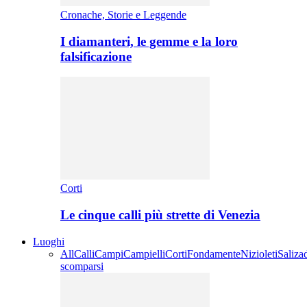
Cronache, Storie e Leggende
I diamanteri, le gemme e la loro
falsificazione
Corti
Le cinque calli più strette di Venezia
Luoghi
All
Calli
Campi
Campielli
Corti
Fondamente
Nizioleti
Saliza
scomparsi