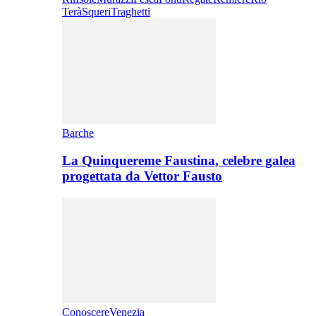
Terà
Squeri
Traghetti
Barche
La Quinquereme Faustina, celebre galea
progettata da Vettor Fausto
ConoscereVenezia